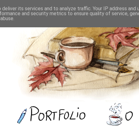
deliver its services and to analyze traffic. Your IP address and
formance and security metrics to ensure quality of service, ge
 abuse.