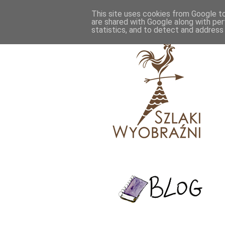
This site uses cookies from Google to 
are shared with Google along with per
statistics, and to detect and address