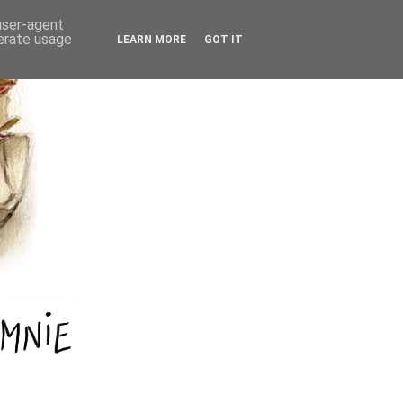
 user-agent
nerate usage
LEARN MORE
GOT IT