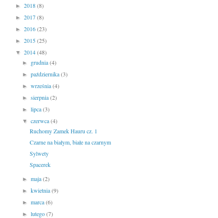
2018
(8)
►
2017
(8)
►
2016
(23)
►
2015
(25)
►
2014
(48)
▼
grudnia
(4)
►
października
(3)
►
września
(4)
►
sierpnia
(2)
►
lipca
(3)
►
czerwca
(4)
▼
Ruchomy Zamek Hauru cz. 1
Czarne na białym, białe na czarnym
Sylwety
Spacerek
maja
(2)
►
kwietnia
(9)
►
marca
(6)
►
lutego
(7)
►