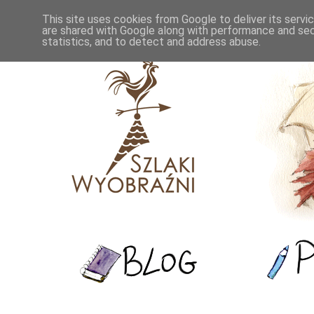
This site uses cookies from Google to deliver its servi
are shared with Google along with performance and secu
statistics, and to detect and address abuse.