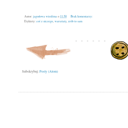
Autor:
jagodowa wiedźma
o
11:50
Brak komentarzy:
Etykiety:
coś z niczego
,
warsztaty
,
zrób to sam
Subskrybuj:
Posty (Atom)