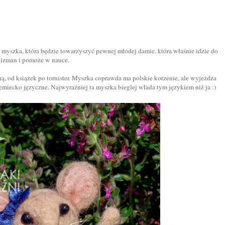
 myszka, która będzie towarzyszyć pewnej młodej damie, która właśnie idzie do
alizman i pomoże w nauce.
 od książek po tornister. Myszka coprawda ma polskie korzenie, ale wyjeżdża
emiecko języczne. Najwyraźniej ta myszka bieglej włada tym językiem niż ja :)