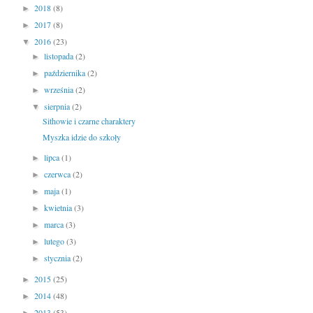
2018
(8)
►
2017
(8)
►
2016
(23)
▼
listopada
(2)
►
października
(2)
►
września
(2)
►
sierpnia
(2)
▼
Sithowie i czarne charaktery
Myszka idzie do szkoły
lipca
(1)
►
czerwca
(2)
►
maja
(1)
►
kwietnia
(3)
►
marca
(3)
►
lutego
(3)
►
stycznia
(2)
►
2015
(25)
►
2014
(48)
►
2013
(53)