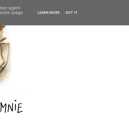
 user-agent
nerate usage
LEARN MORE
GOT IT