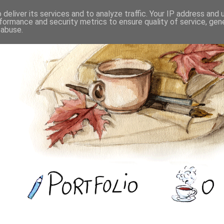
deliver its services and to analyze traffic. Your IP address and
formance and security metrics to ensure quality of service, ge
 abuse.