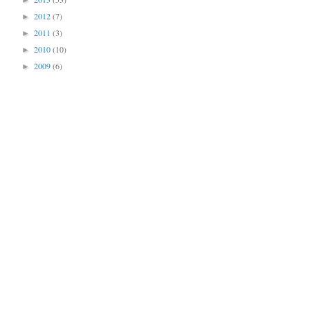
►
2012
(7)
►
2011
(3)
►
2010
(10)
►
2009
(6)
►