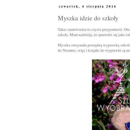
czwartek, 4 sierpnia 2016
Myszka idzie do szkoły
Takie zamówienia to czysta przyjemność. Oto
szkoły. Mam nadzieję, że sprawdzi się jako t
Myszka otrzymała porządną wyprawkę szkolną,
do Niemiec, więc i książki do wyprawki są ni