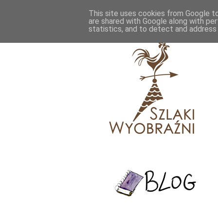
This site uses cookies from Google to 
are shared with Google along with per
statistics, and to detect and address