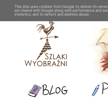
This site uses cookies from Google to deliver its servi
are shared with Google along with performance and secu
statistics, and to detect and address abuse.