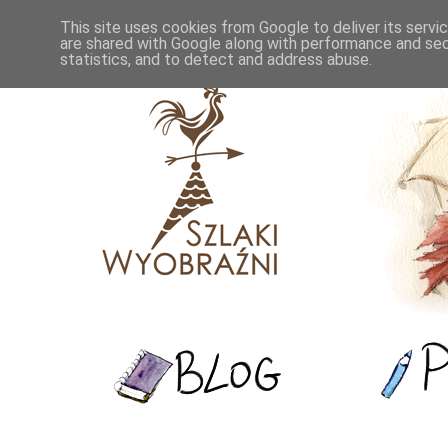
This site uses cookies from Google to deliver its servi
are shared with Google along with performance and secu
statistics, and to detect and address abuse.