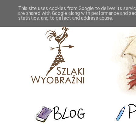
This site uses cookies from Google to deliver its servi
are shared with Google along with performance and secu
statistics, and to detect and address abuse.