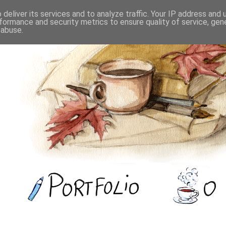
deliver its services and to analyze traffic. Your IP address and
formance and security metrics to ensure quality of service, ge
 abuse.