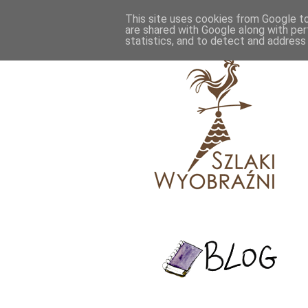
This site uses cookies from Google to 
are shared with Google along with per
statistics, and to detect and address