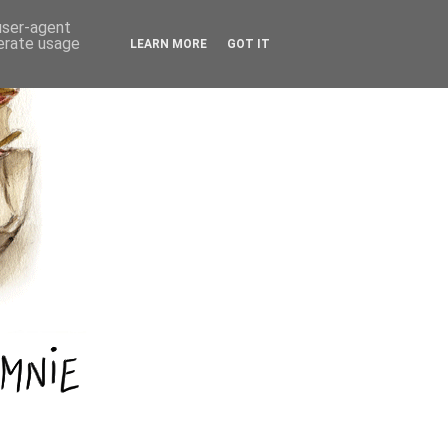
 user-agent
nerate usage
LEARN MORE
GOT IT