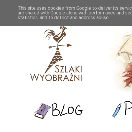
This site uses cookies from Google to deliver its servi
are shared with Google along with performance and secu
statistics, and to detect and address abuse.