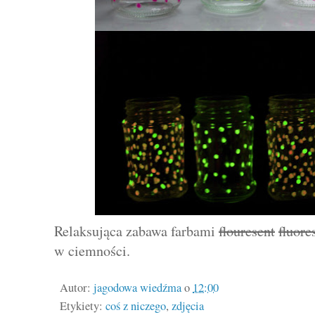
Relaksująca zabawa farbami
flouresent
fluore
w ciemności.
Autor:
jagodowa wiedźma
o
12:00
Etykiety:
coś z niczego
,
zdjęcia