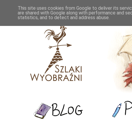
This site uses cookies from Google to deliver its servi
are shared with Google along with performance and secu
statistics, and to detect and address abuse.