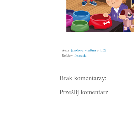
Autor:
jagodowa wiedźma
o
13:22
Etykiety:
ilustracja
Brak komentarzy:
Prześlij komentarz