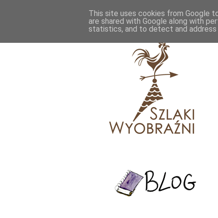
This site uses cookies from Google to 
are shared with Google along with per
statistics, and to detect and address