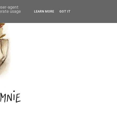
 user-agent
nerate usage
LEARN MORE
GOT IT