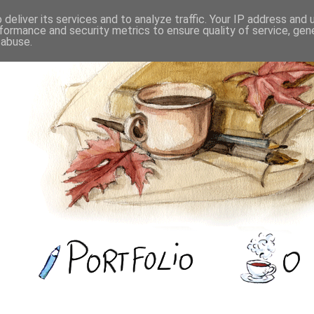
deliver its services and to analyze traffic. Your IP address and
formance and security metrics to ensure quality of service, ge
 abuse.