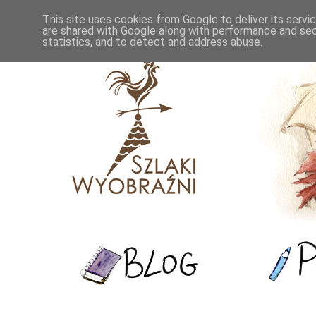
This site uses cookies from Google to deliver its servi
are shared with Google along with performance and secu
statistics, and to detect and address abuse.