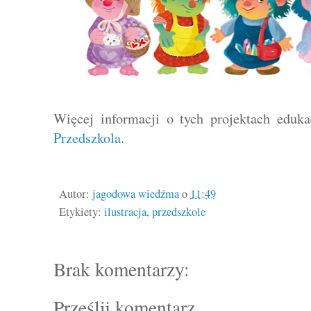
Więcej informacji o tych projektach eduk
Przedszkola
.
Autor:
jagodowa wiedźma
o
11:49
Etykiety:
ilustracja
,
przedszkole
Brak komentarzy:
Prześlij komentarz