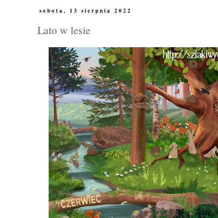
sobota, 13 sierpnia 2022
Lato w lesie