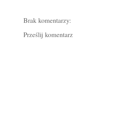
Brak komentarzy:
Prześlij komentarz